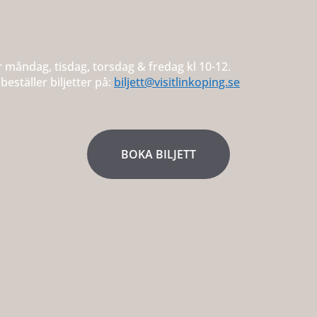
r måndag, tisdag, torsdag & fredag kl 10-12.
eställer biljetter på:
biljett@visitlinkoping.se
BOKA BILJETT