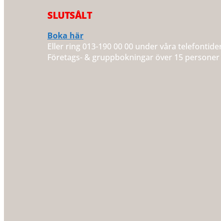
SLUTSÅLT
Boka här
Eller ring 013-190 00 00 under våra telefontide
Företags- & gruppbokningar över 15 personer b