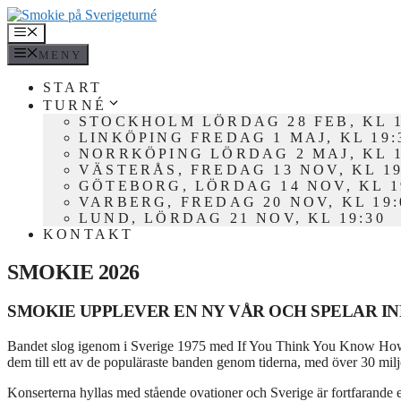
Hoppa
till
MENY
innehåll
MENY
START
TURNÉ
STOCKHOLM LÖRDAG 28 FEB, KL 1
LINKÖPING FREDAG 1 MAJ, KL 19:
NORRKÖPING LÖRDAG 2 MAJ, KL 1
VÄSTERÅS, FREDAG 13 NOV, KL 19
GÖTEBORG, LÖRDAG 14 NOV, KL 1
VARBERG, FREDAG 20 NOV, KL 19:
LUND, LÖRDAG 21 NOV, KL 19:30
KONTAKT
SMOKIE 2026
SMOKIE UPPLEVER EN NY VÅR OCH SPELAR IN
Bandet slog igenom i Sverige 1975 med If You Think You Know How to
dem till ett av de populäraste banden genom tiderna, med över 30 mil
Konserterna hyllas med stående ovationer och Sverige är fortfarande ett