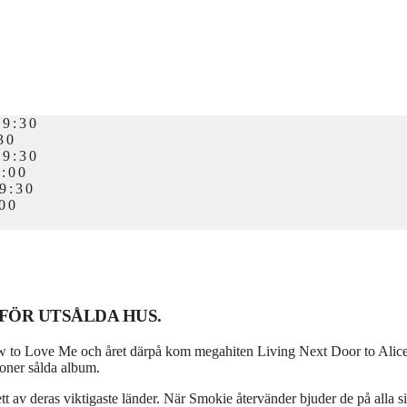
9:30
30
9:30
:00
9:30
00
FÖR UTSÅLDA HUS.
 Love Me och året därpå kom megahiten Living Next Door to Alice, som 
joner sålda album.
 av deras viktigaste länder. När Smokie återvänder bjuder de på alla sin